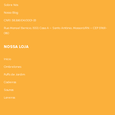
Sobre Nós
Nosso Blog
CNPJ: 58.368.104/0001-33
Rua Manoel Benício, 1553, Casa A – Santo Antônio, Mossoró/RN – CEP 59611-
080
NOSSA LOJA
Início
Ombrelones
Puffs de Jardim
Cadeiras
Saunas
Lareiras