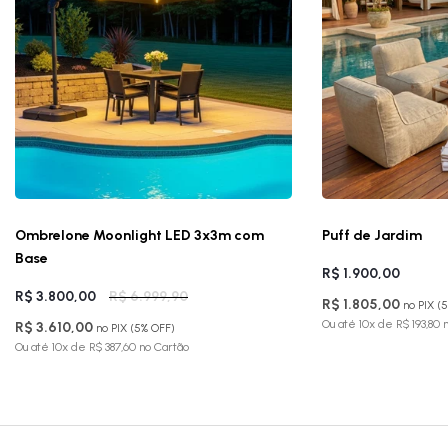
Ombrelone Moonlight LED 3x3m com
Puff de Jardim
Base
R$ 1.900,00
R$ 3.800,00
R$ 6.999,90
R$ 1.805,00
no PIX (
Ou até 10x de R$ 193,80 
R$ 3.610,00
no PIX (5% OFF)
Ou até 10x de R$ 387,60 no Cartão