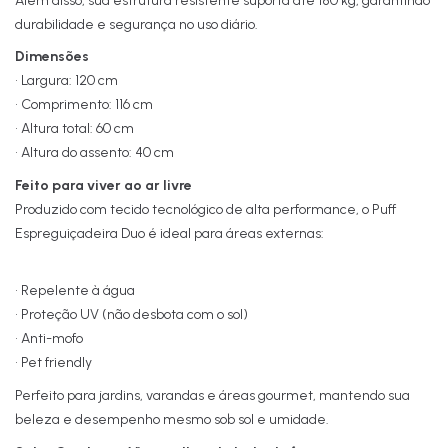
Além disso, sua estrutura resistente suporta até 180 kg, garantindo
durabilidade e segurança no uso diário.
Dimensões
• Largura: 120 cm
• Comprimento: 116 cm
• Altura total: 60 cm
• Altura do assento: 40 cm
Feito para viver ao ar livre
Produzido com tecido tecnológico de alta performance, o Puff
Espreguiçadeira Duo é ideal para áreas externas:
• Repelente à água
• Proteção UV (não desbota com o sol)
• Anti-mofo
• Pet friendly
Perfeito para jardins, varandas e áreas gourmet, mantendo sua
beleza e desempenho mesmo sob sol e umidade.