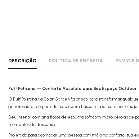
DESCRIÇÃO
POLÍTICA DE ENTREGA
ENVIO E
Puff Poltrona — Conforto Absoluto para Seu Espaço Outdoor
O Puff Poltrona da Solar Garden foi criado para transformar qual
generosas, ele é perfeito para quem busca relaxar com estilo no j
Seu interior combina flocos de espuma soft com micro pérolas de 
momentos de descanso.
Projetado para acomodar uma pessoa com máximo conforto, sua estr