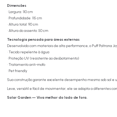
Dimensões
• Largura: 110 cm
• Profundidade: 115 cm
• Altura total: 90 cm
• Altura do assento: 50 cm
Tecnologia pensada para áreas externas
Desenvolvido com materiais de alta performance, o Puff Poltrona Joy fo
• Tecido repelente à água
• Proteção UV (resistente ao desbotamento)
• Tratamento anti-mofo
• Pet friendly
Sua construção garante excelente desempenho mesmo sob sol e u
Leve, versátil e fácil de movimentar, ele se adapta a diferentes
Solar Garden — Viva melhor do lado de fora.