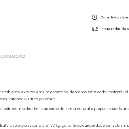
Os pedidos são en
Frete reduzido p
 DEVOLUÇÃO
quer ambiente externo em um espaço de descanso sofisticado, confortáve
ardim, varanda ou área gourmet.
poliestireno, moldando-se ao corpo de forma natural e proporcionando u
utura robusta suporta até 180 kg, garantindo durabilidade sem abrir m