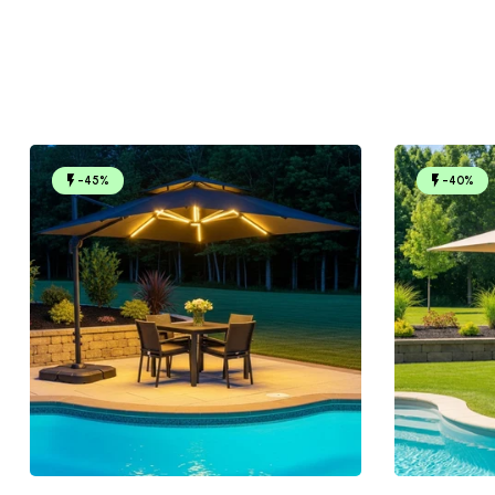
-45%
-40%