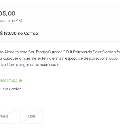
805,00
conto no PIX)
$ 193,80 no Cartão
rto Absoluto para Seu Espaço Outdoor O Puff Poltrona da Solar Garden foi
mar qualquer ambiente externo em um espaço de descanso sofisticado,
tivo. Com design contemporâneo e...
ESGOTADO
Solar Garden
VERDE
AZUL