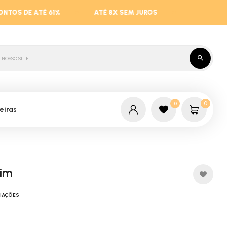
ATÉ 8X SEM JUROS
0
0
eiras
dim
LIAÇÕES