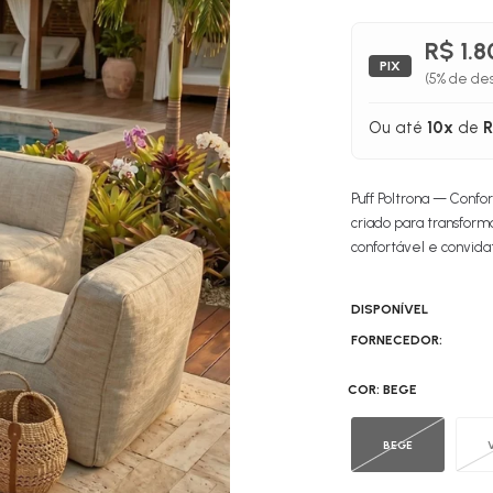
R$ 1.
PIX
(5% de des
Ou até
10x
de
R
Puff Poltrona — Confo
criado para transfor
confortável e convida
DISPONÍVEL
FORNECEDOR:
COR:
BEGE
BEGE