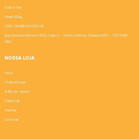
Sobre Nós
Nosso Blog
CNPJ: 58.368.104/0001-33
Rua Manoel Benício, 1553, Casa A – Santo Antônio, Mossoró/RN – CEP 59611-
080
NOSSA LOJA
Início
Ombrelones
Puffs de Jardim
Cadeiras
Saunas
Lareiras