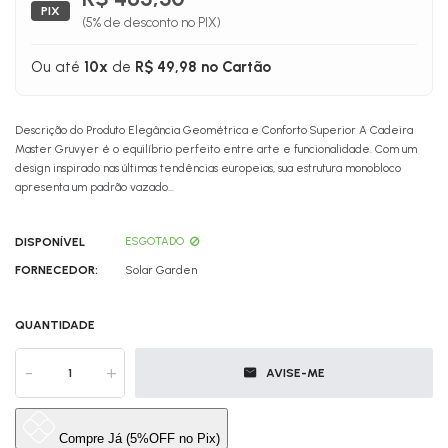
PIX
(5% de desconto no PIX)
Ou até
10x
de
R$ 49,98 no Cartão
Descrição do Produto Elegância Geométrica e Conforto Superior A Cadeira
Master Gruvyer é o equilíbrio perfeito entre arte e funcionalidade. Com um
design inspirado nas últimas tendências europeias, sua estrutura monobloco
apresenta um padrão vazado...
DISPONÍVEL
ESGOTADO
FORNECEDOR:
Solar Garden
QUANTIDADE
-
+
AVISE-ME