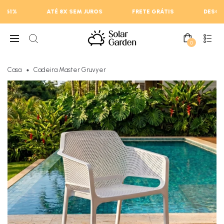
ATÉ 8X SEM JUROS
FRETE GRÁTIS
DESCONTOS ATÉ
0
Casa
Cadeira Master Gruvyer